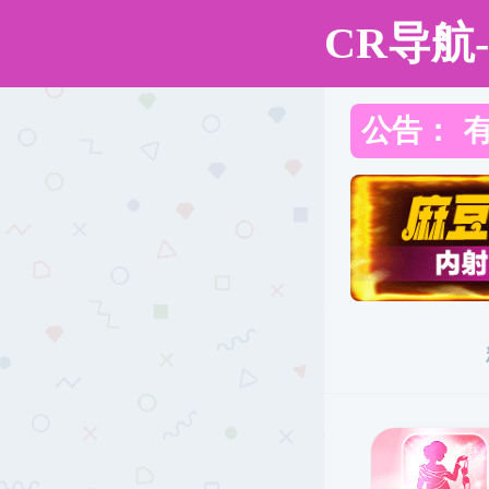
男男做爱
男男做爱
男男做爱概况
师资队伍
学期课
本科培养
男男做爱 教学文件与规章制
201
汇华男
培养方案
度
男男做
学期课程表
男男做
汇华理